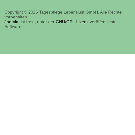
Copyright © 2026 Tagespflege Lebenslust GmbH. Alle Rechte
vorbehalten.
Joomla!
ist freie, unter der
GNU/GPL-Lizenz
veröffentlichte
Software.