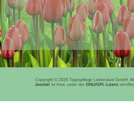
Copyright © 2026 Tagespflege Lebenslust GmbH. All
Joomla!
ist freie, unter der
GNU/GPL-Lizenz
veröffen